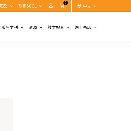
0
账户
Cart
概况
联系SCCL
中文
出版与学刊
资源
教学配套
网上书店