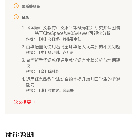
出版委员会
目录
《国际中文教育中文水平等级标准》研究知识图谱
——基于CiteSpace和VOSviewer可视化分析
作者：【中】乌日娜、特格喜木仁
由华语量词使用看《全球华语大词典》的相关问题
作者：【中】徐涵韬、卢月丽
台湾新手华语教师课堂教学语言偏差分析与培训建
议
作者：【台】陈雅芳
运用任务型教学法结合绘本提升幼儿园学生的听说
能力
作者：【港】付艳容、容运珊
论文摘要
过往卷期