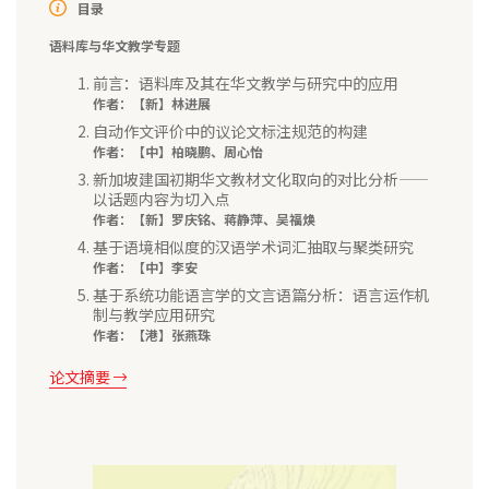
目录
语料库与华文教学专题
前言：语料库及其在华文教学与研究中的应用
作者：【新】
林进展
自动作文评价中的议论文标注规范的构建
作者：【中】
柏晓鹏、周心怡
新加坡建国初期华文教材文化取向的对比分析——
以话题内容为切入点
作者：【新】
罗庆铭
、
蒋静萍、吴福焕
基于语境相似度的汉语学术词汇抽取与聚类研究
作者：【中】
李安
基于系统功能语言学的文言语篇分析：语言运作机
制与教学应用研究
作者：【港】
张燕珠
论文摘要