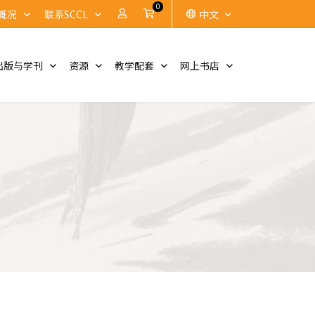
0
账户
Cart
概况
联系SCCL
中文
出版与学刊
资源
教学配套
网上书店