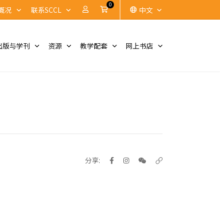
0
账户
Cart
概况
联系SCCL
中文
出版与学刊
资源
教学配套
网上书店
分享: