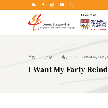
首页
资源
电子书
I Want My Farty
I Want My Farty Reind