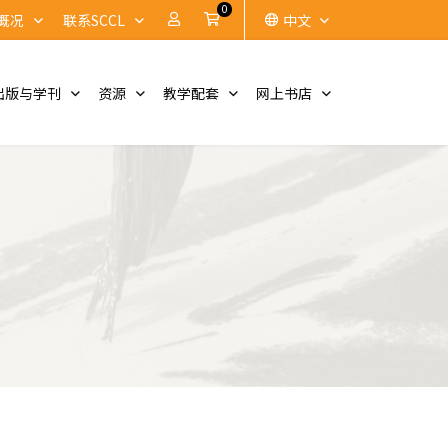
0
账户
Cart
概况
联系SCCL
中文
出版与学刊
资源
教学配套
网上书店