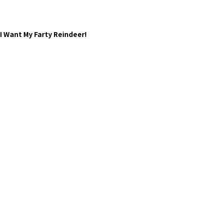
I Want My Farty Reindeer!